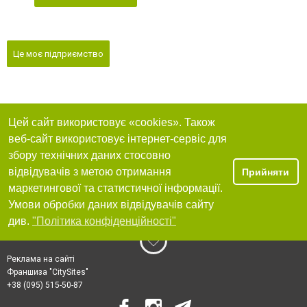
Це моє підприємство
Цей сайт використовує «cookies». Також
веб-сайт використовує інтернет-сервіс для
збору технічних даних стосовно
відвідувачів з метою отримання
Прийняти
маркетингової та статистичної інформації.
Умови обробки даних відвідувачів сайту
див.
"Політика конфіденційності"
Реклама на сайті
Франшиза "CitySites"
+38 (095) 515-50-87