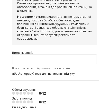
Коментарі призначені для спілкування та
обговорення, а також для роз'яснення питань, що
цікавлять.
Не дозволяється:
використання ненормативної
лексики, погроз або образ; безпосереднє
порівняння з іншими конкуруючими компаніями;
безпідставні заяви, що ображають діяльність
компанії і / або її послуги; розміщення посилань на
сторонні інтернет-ресурси; реклама та
самореклама.
Введіть email:
Ваш e-mail не відображатиметься на сайті
або
Авторизуйтесь
для написання відгуку
Обслуговування
0/12
Якість послуг
0/12
Співвідношення