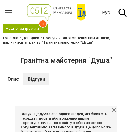
Рус
8
Наші спецпроєкти
Головна
Довідник
Послуги
Виготовлення пам'ятників,
пам'ятники із граніту
Гранітна майстерня "Душа"
Гранітна майстерня "Душа"
Опис
Відгуки
Відгук - це думка або оцінка людей, які бажають
передати досвід або враження іншим
користувачам нашого сайту з обов'язковою
аргументацією залишеного відгука. Це допоможе
багатьом прийняти правильне рішення.